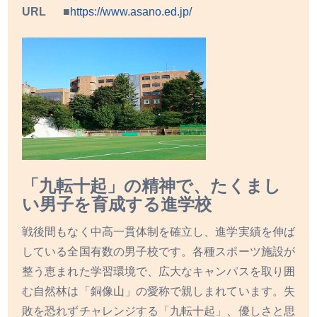
URL
https://www.asano.ed.jp/
「九転十起」の精神で、たくまし
い男子を育成する進学校
戦後間もなく中高一貫体制を確立し、進学実績を伸ば
している全国有数の男子校です。各種スポーツ施設が
整う恵まれた学習環境で、広大なキャンパスを取り囲
む自然林は「銅像山」の愛称で親しまれています。失
敗を恐れずチャレンジする「九転十起」、優しさと思