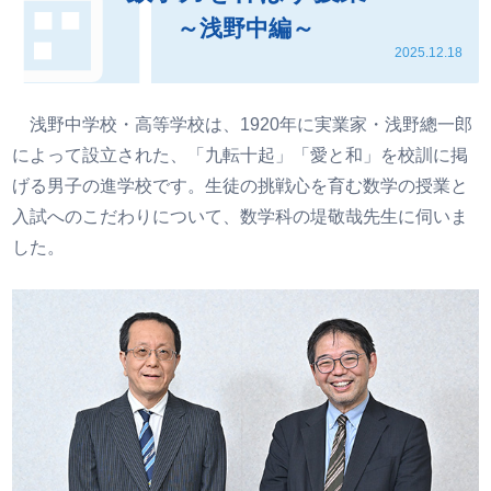
～浅野中編～
2025.12.18
浅野中学校・高等学校は、1920年に実業家・浅野總一郎
によって設立された、「九転十起」「愛と和」を校訓に掲
げる男子の進学校です。生徒の挑戦心を育む数学の授業と
入試へのこだわりについて、数学科の堤敬哉先生に伺いま
した。