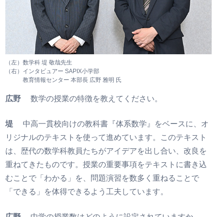
（左）数学科
堤 敬哉
先生
（右）インタビュアー
SAPIX
小学部
教育情報センター
本部長
広野 雅明 氏
広野
数学の授業の特徴を教えてください。
堤
中高一貫校向けの教科書『体系数学』をベースに、オ
リジナルのテキストを使って進めています。このテキスト
は、歴代の数学科教員たちがアイデアを出し合い、改良を
重ねてきたものです。授業の重要事項をテキストに書き込
むことで「わかる」を、問題演習を数多く重ねることで
「できる」を体得できるよう工夫しています。
広野
中学の授業数はどのように設定されていますか。