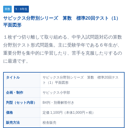
算数
5・6年生
サピックス分野別シリーズ 算数 標準20回テスト（1）
平面図形
１枚ずつ切り離して取り組める、中学入試問題対応の算数
分野別テスト形式問題集。主に受験学年である６年生が、
重要分野を集中的に学習したり、苦手を克服したりするの
に最適です。
タイトル
サピックス分野別シリーズ 算数 標準20回テス
ト（1）平面図形
企画・制作
サピックス小学部
判型
（セット内容）
B4判・別冊解答付き
価格
定価 1,100円
（本体1,000円＋税）
販売方法
校舎販売