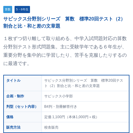
算数
5・6年生
サピックス分野別シリーズ 算数 標準20回テスト（2）
割合と比・和と差の文章題
１枚ずつ切り離して取り組める、中学入試問題対応の算数
分野別テスト形式問題集。主に受験学年である６年生が、
重要分野を集中的に学習したり、苦手を克服したりするの
に最適です。
タイトル
サピックス分野別シリーズ 算数 標準20回テス
ト（2）割合と比・和と差の文章題
企画・制作
サピックス小学部
判型
（セット内容）
B4判・別冊解答付き
価格
定価 1,100円
（本体1,000円＋税）
販売方法
校舎販売