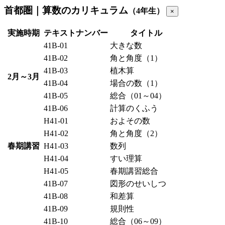
首都圏｜算数のカリキュラム
（4年生）
×
実施時期
テキストナンバー
タイトル
41B-01
大きな数
41B-02
角と角度（1）
41B-03
植木算
2月～3月
41B-04
場合の数（1）
41B-05
総合（01～04）
41B-06
計算のくふう
H41-01
およその数
H41-02
角と角度（2）
春期講習
H41-03
数列
H41-04
すい理算
H41-05
春期講習総合
41B-07
図形のせいしつ
41B-08
和差算
41B-09
規則性
41B-10
総合（06～09）