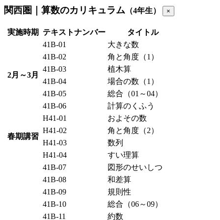
関西圏｜算数のカリキュラム
（4年生）
×
実施時期
テキストナンバー
タイトル
41B-01
大きな数
41B-02
角と角度（1）
41B-03
植木算
2月～3月
41B-04
場合の数（1）
41B-05
総合（01～04）
41B-06
計算のくふう
H41-01
およその数
H41-02
角と角度（2）
春期講習
H41-03
数列
H41-04
すい理算
41B-07
図形のせいしつ
41B-08
和差算
41B-09
規則性
41B-10
総合（06～09）
41B-11
約数