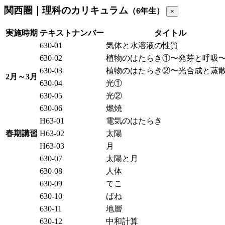
関西圏｜理科のカリキュラム
（6年生）
×
実施時期
テキストナンバー
タイトル
630-01
気体と水溶液の性質
630-02
植物のはたらき①〜発芽と呼吸
630-03
植物のはたらき②〜光合成と蒸
2月～3月
630-04
光①
630-05
光②
630-06
燃焼
H63-01
電気のはたらき
春期講習
H63-02
太陽
H63-03
月
630-07
太陽と月
630-08
人体
630-09
てこ
630-10
ばね
630-11
地層
630-12
中和計算