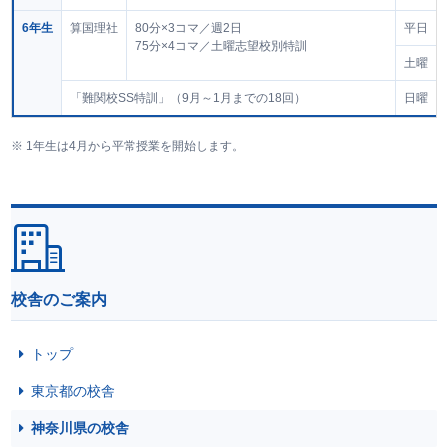
6年生
算国理社
80分×3コマ／週2日
平日
75分×4コマ／土曜志望校別特訓
土曜
「難関校SS特訓」（9月～1月までの18回）
日曜
1年生は4月から平常授業を開始します。
校舎のご案内
トップ
東京都の校舎
神奈川県の校舎