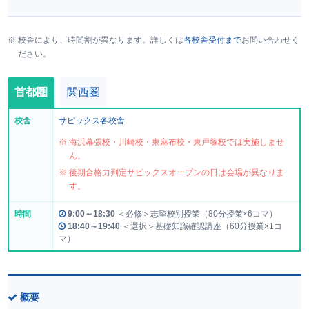
校舎により、時間割が異なります。詳しくは
各校舎受付まで
お問い合わせく
ださい。
首都圏
関西圏
校舎
サピックス各校舎
海浜幕張校・川崎校・東麻布校・東戸塚校では実施しませ
ん。
後期合格力判定サピックスオープンの日は会場が異なりま
す。
時間
9:00～18:30
＜必修＞志望校別授業（80分授業×6コマ）
18:40～19:40
＜選択＞基礎知識確認講座（60分授業×1コ
マ）
概要