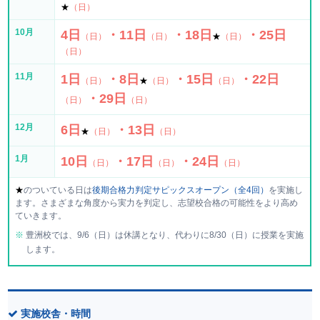
★
（日）
10月
4日
・11日
・18日
・25日
（日）
（日）
★
（日）
（日）
11月
1日
・8日
・15日
・22日
（日）
★
（日）
（日）
・29日
（日）
（日）
12月
6日
・13日
★
（日）
（日）
1月
10日
・17日
・24日
（日）
（日）
（日）
★
のついている日は
後期合格力判定サピックスオープン（全4回）
を実施し
ます。さまざまな角度から実力を判定し、志望校合格の可能性をより高め
ていきます。
豊洲校では、9/6（日）は休講となり、代わりに8/30（日）に授業を実施
します。
実施校舎・時間