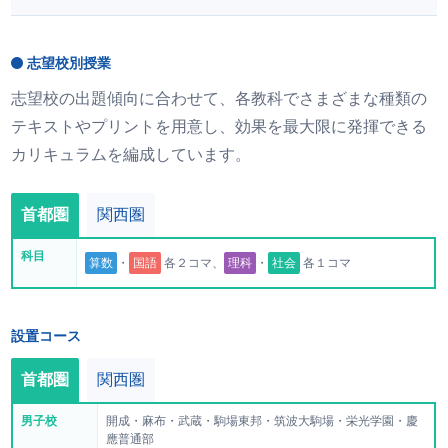
志望校別授業
志望校の出題傾向に合わせて、各教科でさまざまな種類の
テキストやプリントを用意し、効果を最大限に発揮できる
カリキュラムを編成しています。
首都圏
関西圏
科目
算数
・
国語
各２コマ、
理科
・
社会
各１コマ
設置コース
首都圏
関西圏
男子校
開成・麻布・武蔵・駒場東邦・筑波大駒場・栄光学園・慶
應普通部