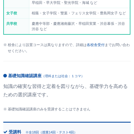
早稲田・早大学院・聖光学院・海城 など
女子校
桜蔭・女子学院・雙葉・フェリス女学院・豊島岡女子 など
共学校
慶應中等部・慶應湘南藤沢・早稲田実業・渋谷幕張・渋谷
渋谷 など
校舎により設置コースは異なりますので、詳細は
各校舎受付
までお問い合わ
せください。
基礎知識確認講座
（理科または社会：１コマ）
知識の確実な習得と定着を図りながら、基礎学力を高める
ための選択講座です。
基礎知識確認講座のみを受講することはできません
受講料
※全18回（授業14回・テスト4回）