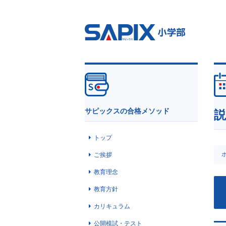
SAPIX小学部
サピックスの合格メソッド
説
トップ
ご挨拶
教育理念
教育方針
カリキュラム
公開模試・テスト