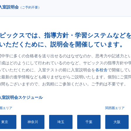
入室説明会
（ご予約不要）
ピックスでは、指導方針・学習システムなど
いただくために、説明会を開催しています。
関中学に多くの合格者を送り出せるのはなぜなのか、思考力や記述力と
育成はどのようにして行われているのかなど、サピックスの指導方針や
っていただくために、入室テストの前に入室説明会を
各校舎
で開催して
は最新の進学情報なども織りまぜながらご説明いたします。個別にご質
時間もございますので、お気軽にご参加ください。ご予約は不要です。
入室説明会スケジュール
圏エリア
関西圏エリア
東京
神奈川
埼玉
千葉
大阪