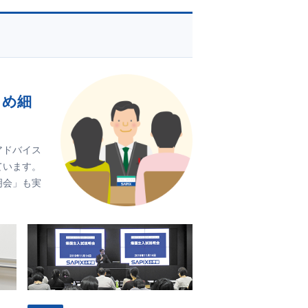
きめ細
アドバイス
ています。
明会」も実