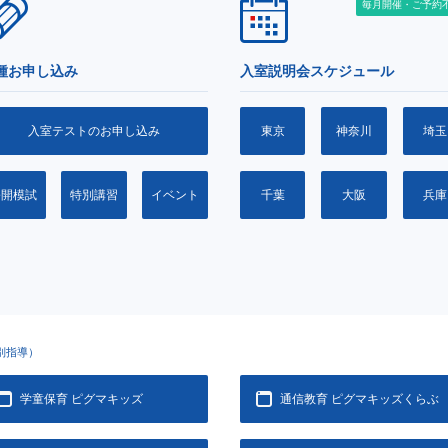
毎月開催・ご予約
種お申し込み
入室説明会スケジュール
入室テストのお申し込み
東京
神奈川
埼玉
公開模試
特別講習
イベント
千葉
大阪
兵庫
別指導）
学童保育 ピグマキッズ
通信教育 ピグマキッズくらぶ