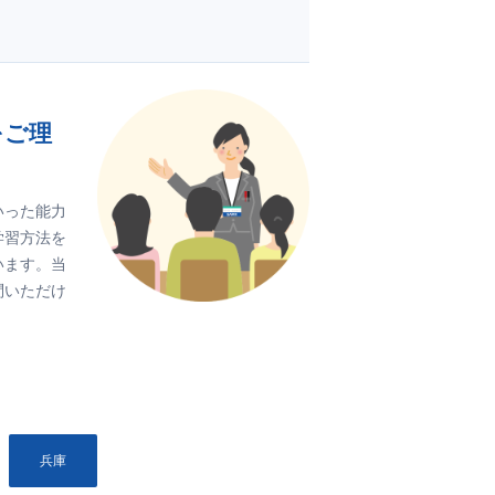
をご理
いった能力
学習方法を
います。当
問いただけ
兵庫