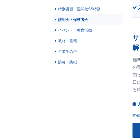
特別講習・難関校SS特訓
説明会・保護者会
イベント・教育活動
サ
教材・書籍
解
卒業生の声
難
防災・防犯
の
知
日
る
首都