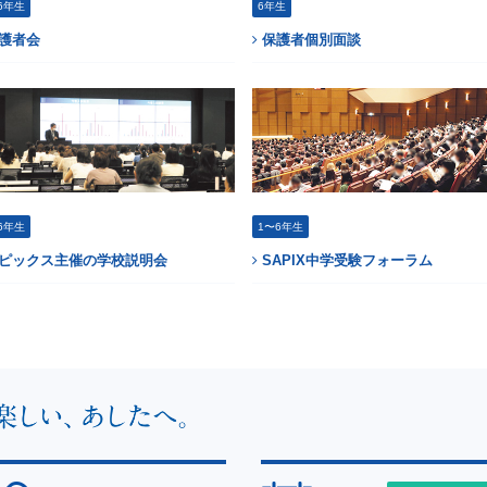
6年生
6年生
護者会
保護者個別面談
6年生
1〜6年生
ピックス主催の学校説明会
SAPIX中学受験フォーラム