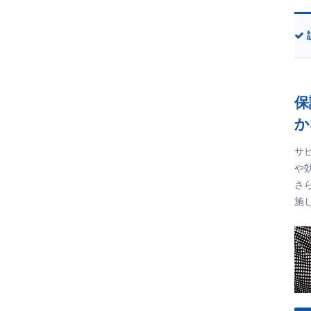
保
か
サ
や
さ
施