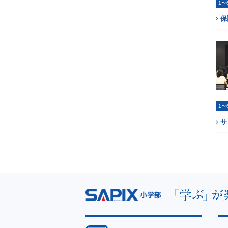
1〜
保
1〜
サ