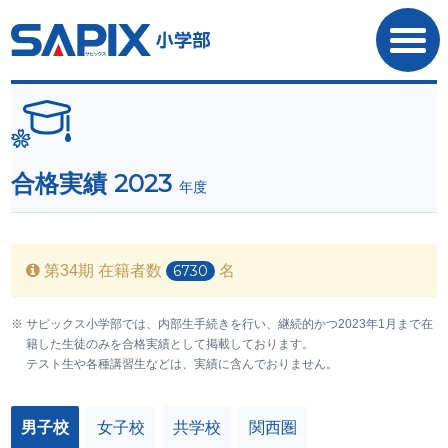
SAPIX小学部
2023
合格実績
年度
第34期 在籍者数
6730
名
サピックス小学部では、内部生手続きを行い、継続的かつ2023年1月まで在
籍した生徒のみを合格実績として掲載しております。
テスト生や各種講習生などは、実績に含んでおりません。
男子校
女子校
共学校
関西圏