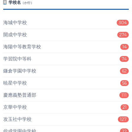
学校名
（か行）
海城中学校
304
開成中学校
274
海陽中等教育学校
14
学習院中等科
74
鎌倉学園中学校
62
暁星中学校
56
慶應義塾普通部
111
京華中学校
21
攻玉社中学校
127
佼成学園中学校
22