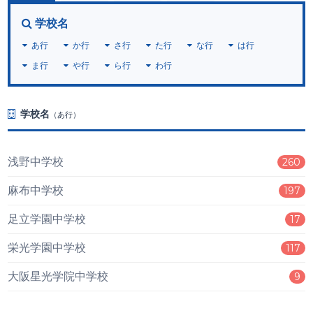
学校名
あ行
か行
さ行
た行
な行
は行
ま行
や行
ら行
わ行
学校名
（あ行）
浅野中学校
260
麻布中学校
197
足立学園中学校
17
栄光学園中学校
117
大阪星光学院中学校
9