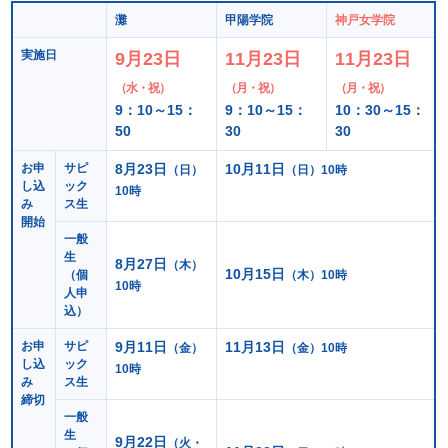
灘
甲陽学院
神戸女学院
実施日
9月23日
11月23日
11月23日
（水・祝）
（月・祝）
（月・祝）
9：10～15：
9：10～15：
10：30～15：
50
30
30
お申
サピ
8月23日
10月11日
（日）
（日）10時
し込
ック
10時
み
ス生
開始
一般
生
8月27日
（木）
10月15日
（個
（木）10時
10時
人申
込）
お申
サピ
9月11日
11月13日
（金）
（金）10時
し込
ック
10時
み
ス生
締切
一般
生
9月22日
（火・