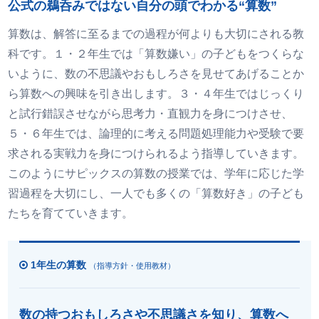
公式の鵜呑みではない自分の頭でわかる“算数”
算数は、解答に至るまでの過程が何よりも大切にされる教
科です。１・２年生では「算数嫌い」の子どもをつくらな
いように、数の不思議やおもしろさを見せてあげることか
ら算数への興味を引き出します。３・４年生ではじっくり
と試行錯誤させながら思考力・直観力を身につけさせ、
５・６年生では、論理的に考える問題処理能力や受験で要
求される実戦力を身につけられるよう指導していきます。
このようにサピックスの算数の授業では、学年に応じた学
習過程を大切にし、一人でも多くの「算数好き」の子ども
たちを育てていきます。
1年生の算数
（指導方針・使用教材）
数の持つおもしろさや不思議さを知り、算数へ